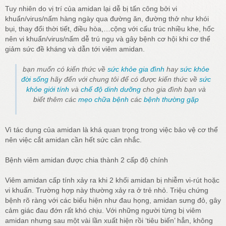
Tuy nhiên do vị trí của amidan lại dễ bị tấn công bởi vi
khuẩn/virus/nấm hàng ngày qua đường ăn, đường thở như khói
bụi, thay đổi thời tiết, điều hòa,…cộng với cấu trúc nhiều khe, hốc
nên vi khuẩn/virus/nấm dễ trú ngụ và gây bệnh cơ hội khi cơ thể
giảm sức đề kháng và dẫn tới viêm amidan.
bạn muốn có kiến thức về
sức khỏe gia đình
hay
sức khỏe
đời sống
hãy đến với chung tôi để có được kiến thức về
sức
khỏe giới tính
và
chế độ dinh dưỡng
cho gia đình bạn và
biết thêm các
mẹo chữa bệnh
các
bệnh thường gặp
Vì tác dụng của amidan là khá quan trọng trong việc bảo vệ cơ thể
nên việc cắt amidan cần hết sức cân nhắc.
Bệnh viêm amidan được chia thành 2 cấp độ chính
Viêm amidan cấp tính xảy ra khi 2 khối amidan bị nhiễm vi-rút hoặc
vi khuẩn. Trường hợp này thường xảy ra ở trẻ nhỏ. Triệu chứng
bệnh rõ ràng với các biểu hiện như đau họng, amidan sưng đỏ, gây
cảm giác đau đớn rất khó chịu. Với những người từng bị viêm
amidan nhưng sau một vài lần xuất hiện rồi ‘tiêu biến’ hẳn, không