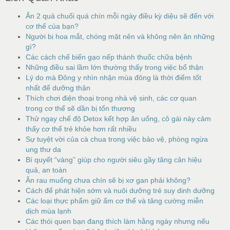
Ăn 2 quả chuối quá chín mỗi ngày điều kỳ diệu sẽ đến với
cơ thể của bạn?
Người bị hoa mắt, chóng mặt nên và không nên ăn những
gì?
Các cách chế biến gạo nếp thành thuốc chữa bệnh
Những điều sai lầm lớn thường thấy trong việc bổ thận
Lý do mà Đông y nhìn nhận mùa đông là thời điểm tốt
nhất để dưỡng thận
Thích chơi điện thoại trong nhà vệ sinh, các cơ quan
trong cơ thể sẽ dần bị tổn thương
Thử ngay chế độ Detox kết hợp ăn uống, cô gái này cảm
thấy cơ thể trẻ khỏe hơn rất nhiều
Sự tuyệt vời của cà chua trong việc bảo vệ, phòng ngừa
ung thư da
Bí quyết “vàng” giúp cho người siêu gầy tăng cân hiệu
quả, an toàn
Ăn rau muống chưa chín sẽ bị xơ gan phải không?
Cách để phát hiện sớm và nuôi dưỡng trẻ suy dinh dưỡng
Các loại thực phẩm giữ ấm cơ thể và tăng cường miễn
dịch mùa lạnh
Các thói quen bạn đang thích làm hằng ngày nhưng nếu