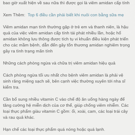
bao giờ xuất hiện về sau nữa thì được gọi là viêm amidan cấp tính
Xem Thêm:
Top 6 điều cần phải biết khi nuôi con bằng sữa mẹ
Viêm amidan mạn tính thường gặp ở trẻ em và thanh niên, là hậu
quả của việc viêm amidan cấp tính tái phát nhiều lần, hoặc hố
amidan không lưu thông được tích tụ vi khuẩn điều kiện phát triển
cho các mầm bệnh, dẫn đến gây tổn thương amidan nghiêm trọng
gây ra tình trạng mãn tính
Những cách phòng ngừa và chữa trị viêm amidan hiệu quả
Cách phòng ngừa tối ưu nhất cho bệnh viêm amidan là phải vệ
sinh răng miệng sạch sẽ, bên cạnh việc thường xuyên tới nha sĩ
kiểm tra.
Cần bổ sung nhiều vitamin C vào chế độ ăn uống hàng ngày để
tăng cường hệ miễn dịch của cơ thể, giúp chống viêm nhiễm. Các
loại thực phẩm giàu vitamin C gồm: ổi, xoài, cam, các loại trái cây
và rau quả khác.
Hạn chế các loại thực phẩm quá nóng hoặc quá lạnh.