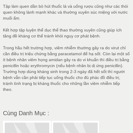
Tập làm quen dần bỏ hút thuốc lá và uống rượu cũng như các thói
quen không lành mạnh khác và thường xuyên súc miệng với nước
muối ấm.
Kết hợp tập luyện thể dục thể thao thường xuyên cũng giúp ích
tăng đề kháng cơ thể tránh khỏi nguy cơ phát bệnh.
Trong hầu hết trường hợp, viêm nhiễm thường gây ra do virut chỉ
cần điều trị triệu chứng bằng paracetamol để hạ sốt. Còn lại một số
ít bệnh nhân viêm họng amidan gây ra do vi khuẩn thì điều trị bằng
penicillin hoặc erythromycin (nếu bệnh nhân bị dị ứng penicillin).
Trường hợp dùng kháng sinh trong 2-3 ngày đã hết sốt thì người
bệnh vẫn cần phải tiếp tục uống thuốc cho đủ phác đồ điều trị,
tránh tình trạng bị kháng thuốc cho những lần viêm nhiễm tiếp
theo.
Cùng Danh Mục :