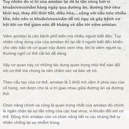
Tuy nhiên do vị trí của amidan lại dễ bị tấn công bởi vi
khuẩn/virus/nấm hàng ngày qua đường ăn, đường thở như
khói bụi, thay đổi thời tiết, điều hòa,…cộng với cấu trúc nhiều
khe, hốc nên vi khuẩn/virus/nấm dễ trú ngụ và gây bệnh cơ
hội khi cơ thể giảm sức đề kháng và dẫn tới viêm amidan.
Viêm amidan là căn bệnh phổ biến mà nhiều người biết đến. Tuy
nhiên công dụng của của amidan thì lại rất ít người biết đến khiến
cho việc bảo vệ cơ quan này được xem nhẹ, khi bị viêm người ta
thường nghĩ có thể cắt bỏ dễ dàng.
Vậy cơ quan này có những tác dụng quan trọng như thế nào đối
với cơ thể mà chúng ta nên chăm sóc và bảo vệ nó.
Theo cấu tạo của cơ thể, amidan là 2 khối mô nằm ở phía sau của
cổ họng, nơi được cho là vị trí giao nhau giữa đường ăn và đường
thở.
Chức năng chính và cũng là quan trọng nhất của amidan đó chính
là ngăn chặn lại sự tấn công của các loại virus, vi khuẩn đối với cơ
thể. Đồng thời amidan còn có chức năng tiết ra các kháng thể tự
nhiên chống lại sự nhiễm trùng.