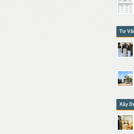
Tư Vấ
Xây D