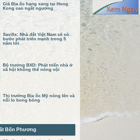
Giá Địa ốc hạng sang tại Hong
Kong cao ngất ngưởng
Savills: Nhà đất Việt Nam sẽ có
bước phát triển mạnh trong 5
năm tới
Bộ trưởng BXD: Phát triển nhà ở
xã hội không thể nóng vội
Thị trường Địa ốc Mỹ nóng lên và
nỗi lo bong bóng
ất Bốn Phương