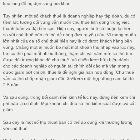
khó lòng để họ dọn sang nơi khác.
Tuy nhiên, một số khách thuê là doanh nghiệp hay tập đoàn, dù có
tiềm lực tương đối vững vẫn muốn chủ thuê linh động trong việc
thanh toán và đặt tiền cọc. Hiện nay, người thuê có thuận lợi hơn
so với chủ thuê nên có thể dễ dàng đưa ra yêu cầu. Vì mong muốn
lớn nhất của đa số chủ thuê hiện nay là có được khách hàng bền
vững. Chẳng một ai muốn bỏ mất một khoản thu nhập vào lúc này,
bởi có thể phải mất nhiều tháng, thậm chí vài năm mới có thể tìm
được đối tượng khác để cho thuê. Và chiến lược hữu hiệu dành
cho các doanh nghiệp có nguồn tài chính dồi dào mà vẫn mong
được giảm bớt chi phí thuê là đề nghị gia hạn hợp đồng. Chủ thuê
vẫn có thể chấp nhận giảm đến 35% với một hợp đồng cam kết từ
2-5 năm.
Và sau cùng, trong bối cảnh nền kinh tế lúc này, đừng nên xem chi
phí nào là cố định. Mọi khoản chi đều có thể kiểm soát được và cắt
giảm.
Sau đây là một số thủ thuật bạn có thể áp dụng khi thương lượng
với chủ thuê: