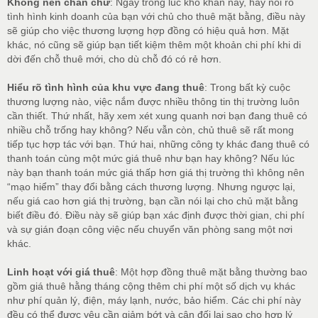
Không nên chần chừ
: Ngay trong lúc khó khăn này, hãy nói rõ
tình hình kinh doanh của bạn với chủ cho thuê mặt bằng, điều này
sẽ giúp cho việc thương lượng hợp đồng có hiệu quả hơn. Mặt
khác, nó cũng sẽ giúp bạn tiết kiệm thêm một khoản chi phí khi di
dời đến chỗ thuê mới, cho dù chỗ đó có rẻ hơn.
Hiểu rõ tình hình của khu vực đang thuê
: Trong bất kỳ cuộc
thương lượng nào, việc nắm được nhiều thông tin thị trường luôn
cần thiết. Thứ nhất, hãy xem xét xung quanh nơi bạn đang thuê có
nhiều chỗ trống hay không? Nếu vẫn còn, chủ thuê sẽ rất mong
tiếp tục hợp tác với bạn. Thứ hai, những công ty khác đang thuê có
thanh toán cùng một mức giá thuê như bạn hay không? Nếu lúc
này bạn thanh toán mức giá thấp hơn giá thị trường thì không nên
“mạo hiểm” thay đổi bằng cách thương lượng. Nhưng ngược lại,
nếu giá cao hơn giá thị trường, bạn cần nói lại cho chủ mặt bằng
biết điều đó. Điều này sẽ giúp bạn xác định được thời gian, chi phí
và sự gián đoạn công việc nếu chuyển văn phòng sang một nơi
khác.
Linh hoạt với giá thuê
: Một hợp đồng thuê mặt bằng thường bao
gồm giá thuê hằng tháng cộng thêm chi phí một số dịch vụ khác
như phí quản lý, điện, máy lạnh, nước, bảo hiểm. Các chi phí này
đều có thể được yêu cần giảm bớt và cân đối lại sao cho hợp lý