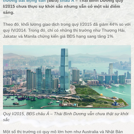
trường bất động sản
(BĐS)
châu Á
– Thái Bình Dương quý
I/2015 chưa thực sự khởi sắc nhưng vẫn có một vài điểm
sáng.
Theo đó, khối lượng giao dịch trong quý I/2015 đã giảm 44% so với
quý IV/2014. Trong đó, chỉ có những thị trường như Thượng Hải,
Jakatar và Manila chứng kiến giá BĐS hạng sang tăng 1%.
Quý I/2015, BĐS châu Á – Thái Bình Dương vẫn chưa thật sự khởi
sắc
Một số thị trường có quy mô lớn hơn như Australia và Nhật Bản