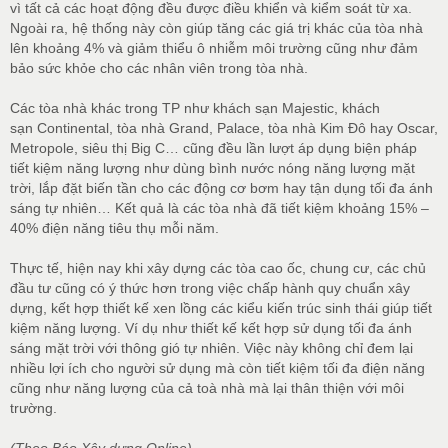
vì tất cả các hoạt động đều được điều khiển và kiểm soát từ xa.
Ngoài ra, hệ thống này còn giúp tăng các giá trị khác của tòa nhà
lên khoảng 4% và giảm thiểu ô nhiễm môi trường cũng như đảm
bảo sức khỏe cho các nhân viên trong tòa nhà.
Các tòa nhà khác trong TP như khách sạn Majestic, khách
sạn Continental, tòa nhà Grand, Palace, tòa nhà Kim Đô hay Oscar,
Metropole, siêu thị Big C… cũng đều lần lượt áp dụng biện pháp
tiết kiệm năng lượng như dùng bình nước nóng năng lượng mặt
trời, lắp đặt biến tần cho các động cơ bơm hay tận dụng tối đa ánh
sáng tự nhiên… Kết quả là các tòa nhà đã tiết kiệm khoảng 15% –
40% điện năng tiêu thụ mỗi năm.
Thực tế, hiện nay khi xây dựng các tòa cao ốc, chung cư, các chủ
đầu tư cũng có ý thức hơn trong việc chấp hành quy chuẩn xây
dựng, kết hợp thiết kế xen lồng các kiểu kiến trúc sinh thái giúp tiết
kiệm năng lượng. Ví dụ như thiết kế kết hợp sử dụng tối đa ánh
sáng mặt trời với thông gió tự nhiên. Việc này không chỉ đem lại
nhiều lợi ích cho người sử dụng mà còn tiết kiệm tối đa điện năng
cũng như năng lượng của cả toà nhà mà lại thân thiện với môi
trường.
(Theo Báo Xây dựng Online)