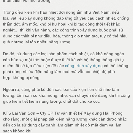
thân thiện với môi trường.
Trong điều kiện khí hậu nhiệt đới nóng ẩm như Việt Nam, nếu
loại vật liệu xây dựng không đáp ứng tốt yêu cầu cách nhiệt, chống
thấm dột, ẩm mốc, khó bị hư hoại khi bị tác động thời tiết khắc
nghiệt… thì khi vận hành, các công trình xây dựng buộc phải sử
dụng các thiết bị như điều hòa, thông gió nhân tạo, tuy có thể hiệu
quả nhưng lại tốn nhiều năng lượng.
Do đó, sử dụng các loại sản phẩm cách nhiệt, có khả năng ngăn
cản bức xạ mặt trời hoặc được thiết kế với hệ thống thông gió tự
nhiên tốt sẽ tạo điều kiện để các
công trình xây dựng
có thể không
phải dùng nhiều điện năng làm mát mà vẫn có nhiệt độ phù
hợp, không bị nóng.
Ngoài ra, cũng phải kể đến các loại cấu kiện tiền chế như tấm
tường, tấm sàn có khá mỏng, nhẹ, vận chuyển dễ dàng khi thi công
giúp kiệm tiết kiệm năng lượng, chất đốt cho xe cộ…
KTS Lại Văn Sơn – Cty CP Tư vấn thiết kế Xây dựng Hải Phòng
cho rằng, một giải pháp tiết kiệm năng lượng khác cần được nhắc
đến đó là sử dụng cây xanh làm giảm nhiệt độ mặt đệm và làm
sạch không khí.