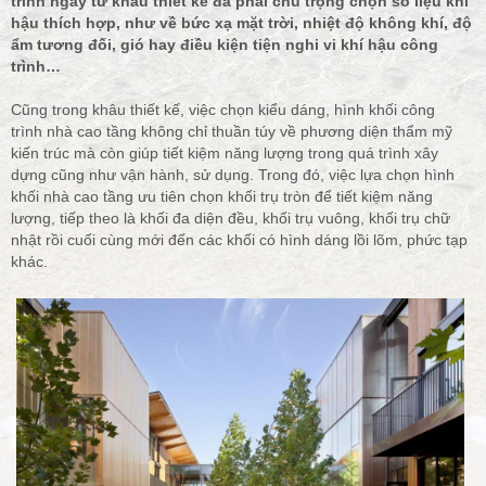
trình ngay từ khâu thiết kế đã phải chú trọng chọn số liệu khí
hậu thích hợp, như về bức xạ mặt trời, nhiệt độ không khí, độ
ẩm tương đối, gió hay điều kiện tiện nghi vi khí hậu công
trình…
Cũng trong khâu thiết kế, việc chọn kiểu dáng, hình khối công
trình nhà cao tầng không chỉ thuần túy về phương diện thẩm mỹ
kiến trúc mà còn giúp tiết kiệm năng lượng trong quá trình xây
dựng cũng như vận hành, sử dụng. Trong đó, việc lựa chọn hình
khối nhà cao tầng ưu tiên chọn khối trụ tròn để tiết kiệm năng
lượng, tiếp theo là khối đa diện đều, khối trụ vuông, khối trụ chữ
nhật rồi cuối cùng mới đến các khối có hình dáng lồi lõm, phức tạp
khác.