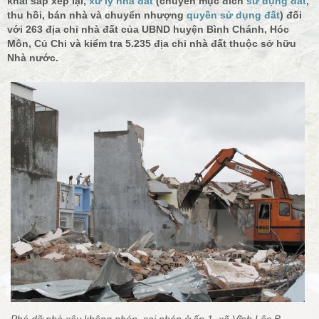
khai sắp xếp lại,
xử lý nhà đất
(chuyển mục đích
sử dụng đất
,
thu hồi, bán nhà và chuyển nhượng
quyền sử dụng đất
) đối
với 263 địa chỉ nhà đất của UBND huyện Bình Chánh, Hóc
Môn, Củ Chi và kiểm tra 5.235 địa chỉ nhà đất thuộc sở hữu
Nhà nước.
Phá dỡ nhà xây không phép, sai phép ở ấp 1, xã Vĩnh Lộc B,