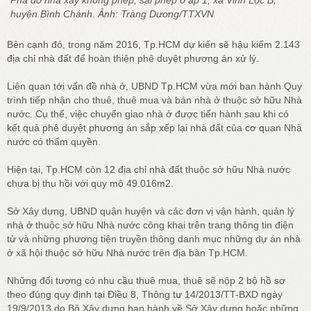
huyện Bình Chánh. Ảnh: Tràng Dương/TTXVN
Bên cạnh đó, trong năm 2016, Tp.HCM dự kiến sẽ hậu kiểm 2.143
địa chỉ nhà đất để hoàn thiện phê duyệt phương án xử lý.
Liên quan tới vấn đề nhà ở, UBND Tp.HCM vừa mới ban hành Quy
trình tiếp nhận cho thuê, thuê mua và bán nhà ở thuộc sở hữu Nhà
nước. Cụ thể, việc chuyển giao nhà ở được tiến hành sau khi có
kết quả phê duyệt phương án sắp xếp lại nhà đất của cơ quan Nhà
nước có thẩm quyền.
Hiện tại, Tp.HCM còn 12 địa chỉ nhà đất thuộc sở hữu Nhà nước
chưa bị thu hồi với quy mô 49.016m2.
Sở Xây dựng, UBND quận huyện và các đơn vị vận hành, quản lý
nhà ở thuộc sở hữu Nhà nước công khai trên trang thông tin điện
tử và những phương tiện truyền thông danh mục những dự án nhà
ở xã hội thuộc sở hữu Nhà nước trên địa bàn Tp.HCM.
Những đối tượng có nhu cầu thuê mua, thuê sẽ nộp 2 bộ hồ sơ
theo đúng quy định tại Điều 8, Thông tư 14/2013/TT-BXD ngày
19/9/2013 do Bộ Xây dựng ban hành về Sở Xây dựng hoặc những