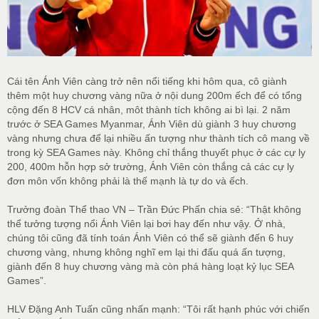
Cái tên Ánh Viên càng trở nên nổi tiếng khi hôm qua, cô giành
thêm một huy chương vàng nữa ở nội dung 200m ếch để có tổng
cộng đến 8 HCV cá nhân, môt thành tích không ai bì lại. 2 năm
trước ở SEA Games Myanmar, Ánh Viên dù giành 3 huy chương
vàng nhưng chưa để lại nhiều ấn tượng như thành tích cô mang về
trong kỳ SEA Games này. Không chỉ thắng thuyết phục ở các cự ly
200, 400m hỗn hợp sở trường, Ánh Viên còn thắng cả các cự ly
đơn môn vốn không phải là thế mạnh là tự do và ếch.
Trưởng đoàn Thể thao VN – Trần Đức Phấn chia sẻ: “Thật không
thể tưởng tượng nổi Ánh Viên lại bơi hay đến như vậy. Ở nhà,
chúng tôi cũng đã tính toán Ánh Viên có thể sẽ giành đến 6 huy
chương vàng, nhưng không nghĩ em lại thi đấu quá ấn tượng,
giành đến 8 huy chương vàng mà còn phá hàng loạt kỷ lục SEA
Games”.
HLV Đặng Anh Tuấn cũng nhấn mạnh: “Tôi rất hạnh phúc với chiến