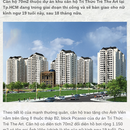
Căn hộ 70m2 thuộc dự án khu căn hộ Trí Thức Trẻ The Art tại
Tp.HCM đang trong giai đoạn thi công và sẽ bàn giao cho nữ
kình ngư 19 tuổi này, sau 18 tháng nữa.
Theo tiết lộ của mạnh thường quân, căn hộ trao tặng cho Ánh Viên
nằm trên tầng 8 thuộc tháp B2, block Picasso của dự án Trí Thức
Trẻ The Art. Căn hộ có diện tích 70m2 đối diện hồ bơi rộng 1.150
m2 có tên gọi Ánh Viên (chính là tên của nữ kình ngư 19 tuổi). Dự