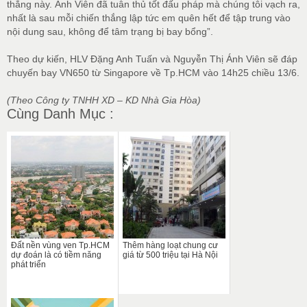
thắng này. Ánh Viên đã tuân thủ tốt đấu pháp mà chúng tôi vạch ra,
nhất là sau mỗi chiến thắng lập tức em quên hết để tập trung vào
nội dung sau, không để tâm trạng bị bay bổng”.
Theo dự kiến, HLV Đặng Anh Tuấn và Nguyễn Thị Ánh Viên sẽ đáp
chuyến bay VN650 từ Singapore về Tp.HCM vào 14h25 chiều 13/6.
(Theo Công ty TNHH XD – KD Nhà Gia Hòa)
Cùng Danh Mục :
Đất nền vùng ven Tp.HCM
Thêm hàng loạt chung cư
dự đoán là có tiềm năng
giá từ 500 triệu tại Hà Nội
phát triển