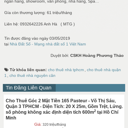
ngân hàng, showroom, văn phòng, nhà hàng, Spa…
Gía còn thương lượng: 61 triệu/tháng
Liên hệ: 0932642226 Anh Hà ( MTG )
Tin được đăng vào ngày 03/05/2019
tại
Nhà Đất Số - Mạng nhà đất số 1 Việt Nam
Duyệt bởi:
CSKH Hoàng Phương Thảo
Từ khóa liên quan:
cho thuê nhà tphcm
,
cho thuê nhà quận
1
,
cho thuê nhà nguyên căn
Tin Đăng Liên Quan
Cho Thuê Góc 2 Mặt Tiền 165 Pasteur - Võ Thị Sáu,
Quận 3 TPHCM - Diện Tích: 20 X 25m, Gồm Trệt, Lửng.
2
số phòng không xác định diện tích 600m
tại Hồ Chí
Minh
Giá:
320 triệu/tháng