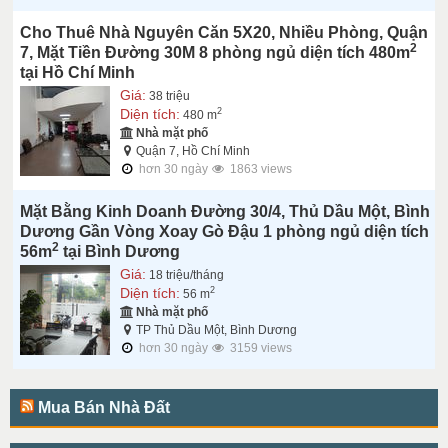
Cho Thuê Nhà Nguyên Căn 5X20, Nhiều Phòng, Quận
2
7, Mặt Tiền Đường 30M 8 phòng ngủ diện tích 480m
tại Hồ Chí Minh
Giá:
38 triệu
Diện tích:
2
480 m
Nhà mặt phố
Quận 7, Hồ Chí Minh
hơn 30 ngày
1863 views
Mặt Bằng Kinh Doanh Đường 30/4, Thủ Dầu Một, Bình
Dương Gần Vòng Xoay Gò Đậu 1 phòng ngủ diện tích
2
56m
tại Bình Dương
Giá:
18 triệu/tháng
Diện tích:
2
56 m
Nhà mặt phố
TP Thủ Dầu Một, Bình Dương
hơn 30 ngày
3159 views
Mua Bán Nhà Đất