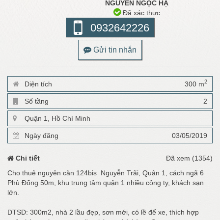
NGUYỄN NGỌC HẠ
Đã xác thực
0932642226
Gửi tin nhắn
2
Diện tích
300 m
Số tầng
2
Quận 1, Hồ Chí Minh
Ngày đăng
03/05/2019
Chi tiết
Đã xem (1354)
Cho thuê nguyên căn 124bis Nguyễn Trãi, Quận 1, cách ngã 6
Phù Đổng 50m, khu trung tâm quận 1 nhiều công ty, khách sạn
lớn.
DTSD: 300m2, nhà 2 lầu đẹp, sơn mới, có lề để xe, thích hợp