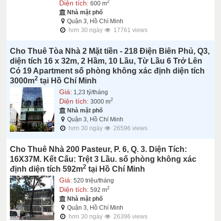
Diện tích:
2
600 m
Nhà mặt phố
Quận 3, Hồ Chí Minh
hơn 30 ngày
17761 views
Cho Thuê Tòa Nhà 2 Mặt tiền - 218 Điện Biên Phủ, Q3,
diện tích 16 x 32m, 2 Hầm, 10 Lầu, Từ Lầu 6 Trở Lên
Có 19 Apartment số phòng không xác định diện tích
2
3000m
tại Hồ Chí Minh
Giá:
1,23 tỷ/tháng
Diện tích:
2
3000 m
Nhà mặt phố
Quận 3, Hồ Chí Minh
hơn 30 ngày
26596 views
Cho Thuê Nhà 200 Pasteur, P. 6, Q. 3. Diện Tích:
16X37M. Kết Cấu: Trệt 3 Lầu. số phòng không xác
2
định diện tích 592m
tại Hồ Chí Minh
Giá:
520 triệu/tháng
Diện tích:
2
592 m
Nhà mặt phố
Quận 3, Hồ Chí Minh
hơn 30 ngày
26396 views