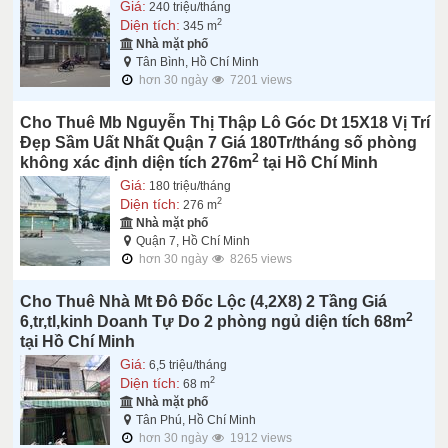
Giá:
240 triệu/tháng
Diện tích:
2
345 m
Nhà mặt phố
Tân Bình, Hồ Chí Minh
hơn 30 ngày
7201 views
Cho Thuê Mb Nguyễn Thị Thập Lô Góc Dt 15X18 Vị Trí
Đẹp Sầm Uất Nhất Quận 7 Giá 180Tr/tháng số phòng
2
không xác định diện tích 276m
tại Hồ Chí Minh
Giá:
180 triệu/tháng
Diện tích:
2
276 m
Nhà mặt phố
Quận 7, Hồ Chí Minh
hơn 30 ngày
8265 views
Cho Thuê Nhà Mt Đô Đốc Lộc (4,2X8) 2 Tầng Giá
2
6,tr,tl,kinh Doanh Tự Do 2 phòng ngủ diện tích 68m
tại Hồ Chí Minh
Giá:
6,5 triệu/tháng
Diện tích:
2
68 m
Nhà mặt phố
Tân Phú, Hồ Chí Minh
hơn 30 ngày
1912 views