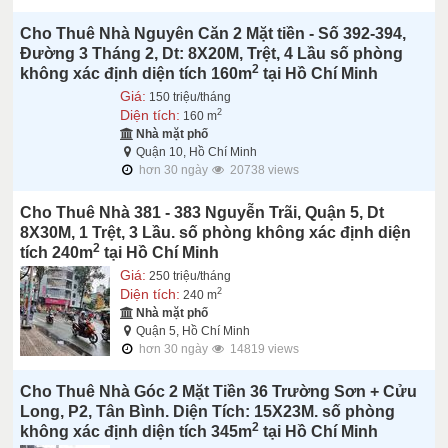
Cho Thuê Nhà Nguyên Căn 2 Mặt tiền - Số 392-394,
Đường 3 Tháng 2, Dt: 8X20M, Trệt, 4 Lầu số phòng
2
không xác định diện tích 160m
tại Hồ Chí Minh
Giá:
150 triệu/tháng
Diện tích:
2
160 m
Nhà mặt phố
Quận 10, Hồ Chí Minh
hơn 30 ngày
20738 views
Cho Thuê Nhà 381 - 383 Nguyễn Trãi, Quận 5, Dt
8X30M, 1 Trệt, 3 Lầu. số phòng không xác định diện
2
tích 240m
tại Hồ Chí Minh
Giá:
250 triệu/tháng
Diện tích:
2
240 m
Nhà mặt phố
Quận 5, Hồ Chí Minh
hơn 30 ngày
14819 views
Cho Thuê Nhà Góc 2 Mặt Tiền 36 Trường Sơn + Cửu
Long, P2, Tân Bình. Diện Tích: 15X23M. số phòng
2
không xác định diện tích 345m
tại Hồ Chí Minh