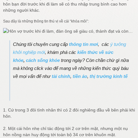
hôn bạn đời trước khi đi làm sẽ có thu nhập trung bình cao hơn
những người khác.
Sau đây là những thông tin thú vị về cái “khóa môi”:
Chúng tôi
chuyên cung cấp
thông tin mơi
, các
ý tưởng
khởi nghiệp mới
,
khám phá các
kiến thức về sức
khỏe
,
cách sống khỏe
trong ngày? Còn chần chừ gì nữa
mà không click vào để mang về những kiến thức quý báu
về mọi vấn để như
tài chính
,
tiền ảo
,
thị trường kinh tế
1. Cứ trong 3 đôi tình nhân thì có 2 đôi nghiêng đầu về bên phải khi
hôn.
2. Một cái hôn nhẹ chỉ tác động tới 2 cơ trên mặt, nhưng một nụ
hôn nồng nàn huy động tới toàn bộ 34 cơ trên khuôn mặt.