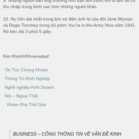
9. Những người đàn ông thường hôn bạn đời trước khi đi làm sẽ có
thu nhập trung bình cao hơn những người khác.
10. Nụ hôn dài nhất trong lịch sử điện ảnh là của đôi Jane Wyman
và Regis Tommey trong bộ phim You’re in the Army Now năm 1941.
Nó kéo dài 3 phút 5 giây.
Kim Khánh/Khoevadep!
Tin Tức Chứng Khoán
Thông Tin Khởi Nghiệp
Nghề nghiệp Kinh Doanh
Nội – Ngoại Thất
Khám Phá Thế Giới
BUSINESS – CỔNG THÔNG TIN VỀ VẤN ĐỀ KINH