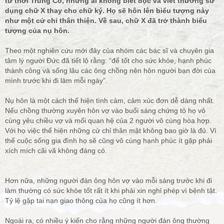
từ thời Trung Cổ, những ai không biết đọc và viết thường sử
dụng chữ X thay cho chữ ký. Họ sẽ hôn lên biểu tượng này
như một cử chỉ thân thiện. Về sau, chữ X đã trở thành biểu
tượng của nụ hôn.
Theo một nghiên cứu mới đây của nhóm các bác sĩ và chuyên gia
tâm lý người Đức đã tiết lộ rằng: “để tốt cho sức khỏe, hạnh phúc
thành công và sống lâu các ông chồng nên hôn người bạn đời của
mình trước khi đi làm mỗi ngày”.
Nụ hôn là một cách thể hiện tình cảm, cảm xúc đơn dễ dàng nhất.
Nếu chồng thường xuyên hôn vợ vào buổi sáng chứng tỏ họ vô
cùng yêu chiều vợ và mối quan hệ của 2 người vô cùng hòa hợp.
Với họ việc thể hiện những cử chỉ thân mật không bao giờ là đủ. Vì
thế cuộc sống gia đình họ sẽ cũng vô cùng hạnh phúc ít gặp phải
xích mích cãi vã không đáng có.
Hơn nữa, những người đàn ông hôn vợ vào mỗi sáng trước khi đi
làm thường có sức khỏe tốt rất ít khi phải xin nghỉ phép vì bệnh tật.
Tỷ lệ gặp tai nạn giao thông của họ cũng ít hơn.
Ngoài ra, có nhiều ý kiến cho rằng những người đàn ông thường