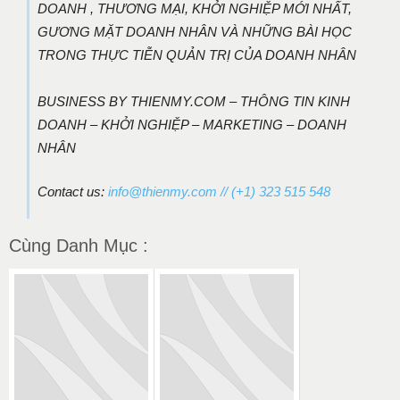
DOANH , THƯƠNG MẠI, KHỞI NGHIỆP MỚI NHẤT,
GƯƠNG MẶT DOANH NHÂN VÀ NHỮNG BÀI HỌC
TRONG THỰC TIỄN QUẢN TRỊ CỦA DOANH NHÂN
BUSINESS BY THIENMY.COM – THÔNG TIN KINH
DOANH – KHỞI NGHIỆP – MARKETING – DOANH
NHÂN
Contact us:
info@thienmy.com
// (+1) 323 515 548
Cùng Danh Mục :