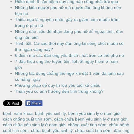
Điểm danh 6 căn bệnh quý ông nào cũng phải trải qua
Những kiểu người phụ nữ mà người đàn ông không nên
hẹn hò
Thiếu ngủ là nguyên nhân gây ra giảm ham muốn trầm
trọng ở phụ nữ
Những dấu hiệu để nhận dạng phụ nữ dễ ngoại tình, đàn
ông nên biết
Trinh tiết: Cớ sao thời nay đàn ông lại sống chết muốn có
thứ ngàn vàng này?
6 điểm mà các đàn ông yêu thích nhất trên cơ thể phụ nữ
7 dấu hiệu ung thư tuyến tiền liệt rất nguy hiểm ở nam
giới
Những tác dụng chẳng thể ngờ khi đặt 1 viên đá lạnh sau
cổ hằng ngày
Phương pháp để duy trì lửa yêu tuổi xế chiều
Thận yếu có ảnh hưởng đến tinh trùng không?
bệnh nam khoa
,
bệnh yếu sinh lý
,
bệnh yếu sinh lý ở nam giới
,
cách chống xuất tinh sớm
,
cách chữa bệnh yếu sinh lý ở nam giới
,
cách chữa yếu sinh lý ở nam giới
,
chống xuất tinh sớm
,
chữa bệnh
suất tinh sớm
,
chữa bệnh yếu sinh lý
,
chữa xuất tinh sớm
,
đàn ông