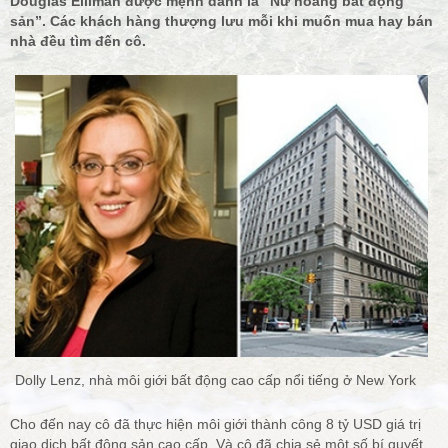
Douglas Elliman được mệnh danh là “Nữ hoàng bất động
sản”. Các khách hàng thượng lưu mỗi khi muốn mua hay bán
nhà đều tìm đến cô.
Dolly Lenz, nhà môi giới bất động cao cấp nổi tiếng ở New York
Cho đến nay cô đã thực hiện môi giới thành công 8 tỷ USD giá trị
giao dịch bất động sản cao cấp. Và cô đã chia sẻ một số bí quyết