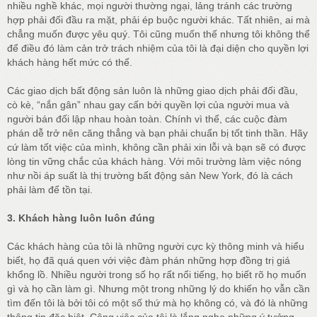
nhiều nghề khác, mọi người thường ngại, lảng tránh các trường
hợp phải đối đầu ra mặt, phải ép buộc người khác. Tất nhiên, ai mà
chẳng muốn được yêu quý. Tôi cũng muốn thế nhưng tôi không thể
để điều đó làm cản trở trách nhiệm của tôi là đại diện cho quyền lợi
khách hàng hết mức có thể.
Các giao dịch bất động sản luôn là những giao dịch phải đối đầu,
cò kè, “nắn gân” nhau gay cấn bởi quyền lợi của người mua và
người bán đối lập nhau hoàn toàn. Chính vì thể, các cuộc đàm
phán dễ trở nên căng thẳng và bạn phải chuẩn bị tốt tinh thần. Hãy
cứ làm tốt việc của mình, không cần phải xin lỗi và bạn sẽ có được
lòng tin vững chắc của khách hàng. Với môi trường làm việc nóng
như nồi áp suất là thị trường bất động sản New York, đó là cách
phải làm để tồn tại.
3. Khách hàng luôn luôn đúng
Các khách hàng của tôi là những người cực kỳ thông minh và hiểu
biết, họ đã quá quen với việc đàm phán những hợp đồng trị giá
khổng lồ. Nhiều người trong số họ rất nổi tiếng, họ biết rõ họ muốn
gì và họ cần làm gì. Nhưng một trong những lý do khiến họ vẫn cần
tìm đến tôi là bởi tôi có một số thứ mà họ không có, và đó là những
thông tin đặc biệt. Công việc của tôi là lắng nghe những ý tưởng,