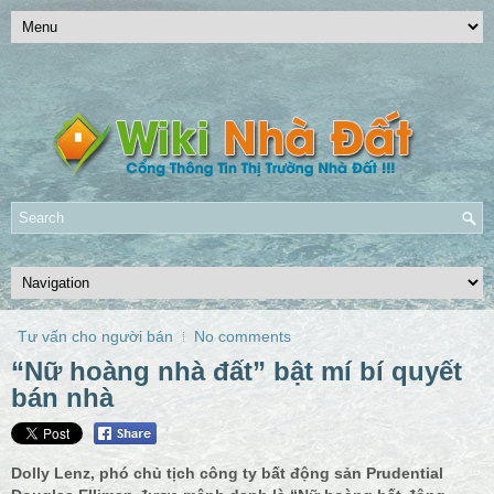
Tư vấn cho người bán
No comments
“Nữ hoàng nhà đất” bật mí bí quyết
bán nhà
Dolly Lenz, phó chủ tịch công ty bất động sản Prudential