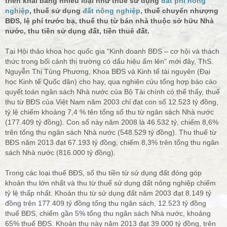
triển khai bằng nhiều loại như thuế sử dụng
đất phi nông
nghiệp
, thuế sử dụng
đất nông nghiệp
, thuế chuyển nhượng
BĐS, lệ phí trước bạ, thuế thu từ bán nhà thuộc sở hữu Nhà
nước, thu tiền sử dụng đất, tiền thuê đất.
Tại Hội thảo khoa học quốc gia “Kinh doanh BĐS – cơ hội và thách
thức trong bối cảnh thị trường có dấu hiệu ấm lên” mới đây, ThS.
Nguyễn Thị Tùng Phương, Khoa BĐS và Kinh tế tài nguyên (Đại
học Kinh tế Quốc dân) cho hay, qua nghiên cứu tổng hợp báo cáo
quyết toán ngân sách Nhà nước của Bộ Tài chính có thể thấy, thuế
thu từ BĐS của Việt Nam năm 2003 chỉ đạt con số 12.523 tỷ đồng,
tỷ lệ chiếm khoảng 7,4 % tên tổng số thu từ ngân sách Nhà nước
(177.409 tỷ đồng). Con số này năm 2008 là 46.532 tỷ, chiếm 8,6%
trên tổng thu ngân sách Nhà nước (548.529 tỷ đồng). Thu thuế từ
BĐS năm 2013 đạt 67.193 tỷ đồng, chiếm 8,3% trên tổng thu ngân
sách Nhà nước (816.000 tỷ đồng).
Trong các loại thuế BĐS, số thu tiền từ sử dụng đất đóng góp
khoản thu lớn nhất và thu từ thuế sử dụng đất nông nghiệp chiếm
tỷ lệ thấp nhất. Khoản thu từ sử dụng đất năm 2003 đạt 8.149 tỷ
đồng trên 177.409 tỷ đồng tổng thu ngân sách, 12.523 tỷ đồng
thuế BĐS, chiếm gần 5% tổng thu ngân sách Nhà nước, khoảng
65% thuế BĐS. Khoản thu này năm 2013 đạt 39.000 tỷ đồng, trên