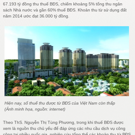
67.193 tỷ đồng thu thuế BĐS, chiếm khoảng 5% tổng thu ngân
sách Nhà nước và gần 60% thuế BĐS. Khoản thu từ sử dụng đất
năm 2014 ước đạt 36.000 tỷ đồng.
Hiện nay, số thuế thu được từ BĐS của Việt Nam còn thấp
(Ảnh minh họa, nguồn: internet)
Theo ThS. Nguyễn Thị Tùng Phương, trong khi thuế BĐS được
xem là nguồn thu chủ yếu để đáp ứng các nhu cầu dịch vụ công
cộng tại nhiều quốc gia, nghiên cứu tổng thể các khoản thu từ BĐS