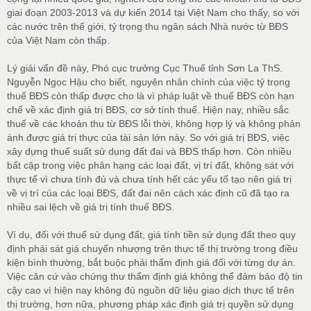
giai đoạn 2003-2013 và dự kiến 2014 tại Việt Nam cho thấy, so với
các nước trên thế giới, tỷ trọng thu ngân sách Nhà nước từ BĐS
của Việt Nam còn thấp.
Lý giải vấn đề này, Phó cục trưởng Cục Thuế tỉnh Sơn La ThS.
Nguyễn Ngọc Hậu cho biết, nguyên nhân chính của việc tỷ trọng
thuế BĐS còn thấp được cho là vì pháp luật về thuế BĐS còn hạn
chế về xác định giá trị BĐS, cơ sở tính thuế. Hiện nay, nhiều sắc
thuế về các khoản thu từ BĐS lỗi thời, không hợp lý và không phản
ánh được giá trị thực của tài sản lớn này. So với giá trị BĐS, việc
xây dựng thuế suất sử dụng đất đai và BĐS thấp hơn. Còn nhiều
bất cập trong việc phân hạng các loại đất, vị trí đất, không sát với
thực tế vì chưa tính đủ và chưa tính hết các yếu tố tạo nên giá trị
về vị trí của các loại BĐS, đất đai nên cách xác định cũ đã tạo ra
nhiều sai lệch về giá trị tính thuế BĐS.
Ví dụ, đối với thuế sử dụng đất, giá tính tiền sử dụng đất theo quy
định phải sát giá chuyển nhượng trên thực tế thị trường trong điều
kiện bình thường, bắt buộc phải thẩm định giá đối với từng dự án.
Việc căn cứ vào chứng thư thẩm định giá không thể đảm bảo độ tin
cậy cao vì hiện nay không đủ nguồn dữ liệu giao dịch thực tế trên
thị trường, hơn nữa, phương pháp xác định giá trị quyền sử dụng