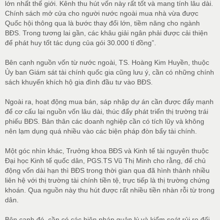
lớn nhất thế giới. Kênh thu hút vốn này rất tốt và mang tính lâu dài.
Chính sách mở cửa cho người nước ngoài mua nhà vừa được
Quốc hội thông qua là bước thay đổi lớn, tiềm năng cho ngành
BĐS. Trong tương lai gần, các khâu giải ngân phải được cải thiện
để phát huy tốt tác dụng của gói 30.000 tỉ đồng”.
Bên cạnh nguồn vốn từ nước ngoài, TS. Hoàng Kim Huyền, thuộc
Ủy ban Giám sát tài chính quốc gia cũng lưu ý, cần có những chính
sách khuyến khích hộ gia đình đầu tư vào BĐS.
Ngoài ra, hoạt động mua bán, sáp nhập dự án cần được đẩy mạnh
để cơ cấu lại nguồn vốn lâu dài, thúc đẩy phát triển thị trường trái
phiếu BĐS. Bản thân các doanh nghiệp cần có tích lũy và không
nên lạm dụng quá nhiều vào các biện pháp đòn bẩy tài chính.
Một góc nhìn khác, Trưởng khoa BĐS và Kinh tế tài nguyên thuộc
Đại học Kinh tế quốc dân, PGS.TS Vũ Thị Minh cho rằng, để chủ
động vốn dài hạn thì BĐS trong thời gian qua đã hình thành nhiều
liên hệ với thị trường tài chính tiền tệ, trực tiếp là thị trường chứng
khoán. Qua nguồn này thu hút được rất nhiều tiền nhàn rỗi từ trong
dân.
Bên cạnh đó, cần có các biện pháp quản lý và kiểm soát rủi ro đối