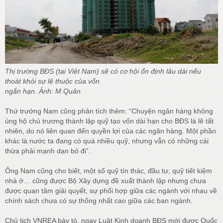
Thị trường BĐS (tại Việt Nam) sẽ có cơ hội ổn định lâu dài nếu
thoát khỏi sự lệ thuộc của vốn
ngắn hạn. Ảnh: M.Quân
Thứ trưởng Nam cũng phân tích thêm: “Chuyện ngân hàng không
ủng hộ chủ trương thành lập quỹ tạo vốn dài hạn cho BĐS là lẽ tất
nhiên, do nó liên quan đến quyền lợi của các ngân hàng. Một phần
khác là nước ta đang có quá nhiều quỹ, nhưng vẫn có những cái
thừa phải mạnh dạn bỏ đi”.
Ông Nam cũng cho biết, một số quỹ tín thác, đầu tư, quỹ tiết kiệm
nhà ở… cũng được Bộ Xây dựng đề xuất thành lập nhưng chưa
được quan tâm giải quyết, sự phối hợp giữa các ngành với nhau về
chính sách chưa có sự thống nhất cao giữa các ban ngành.
Chủ tịch VNREA bày tỏ, ngay Luật Kinh doanh BĐS mới được Quốc