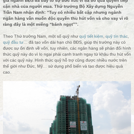
gia ngành BĐS đã bày tỏ sự bức xúc vì đã bỏ qua quyền tiếp
cận nhà của người mua. Thứ trưởng Bộ Xây dựng Nguyễn
Trần Nam nhận định: “Tuy có nhiều bất cập nhưng ngành
ngân hàng vẫn muốn độc quyền thu hút vốn và cho vay vì rõ
ràng đây là một miếng “bánh ngọt””.
Theo Thứ trưởng Nam, một số quỹ như
quỹ tiết kiệm
,
quỹ tín thác
,
quỹ đầu tư
… đã tạo vốn dài hạn cho BĐS, giúp thị trường này có
được sự ổn định về vốn, tuy nhiên, các ngân hàng sẽ phản đối hình
thức quỹ này do vì lo ngại phải cạnh tranh ngay từ khâu thu hút vốn
với các quỹ này. Hình thức quỹ hỗ trợ cũng được nhiều nước trên
thế giới như Đức, Mỹ… sử dụng phổ biến và tạo được hiệu quả
cao.