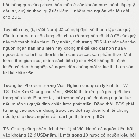
hội thông qua cũng chưa thỏa mãn ở các khoản mục thành lập quỹ
đầu tư, quỹ tín thác, quỹ tiết kiệm… nhằm tạo nguồn vốn lâu dài
cho BĐS.
Tuy hiện nay, (tại Việt Nam) đã có nghị định về thành lập các quỹ
đầu tư nhưng do nội dung vẫn chưa rõ ràng nên rất khó để các quỹ
này trở thành hiện thực. Tuy nhiên, tình trạng BĐS lệ thuộc vốn vào
nguồn ngắn hạn như hiện nay không thể để kéo dài hơn nữa vì
người dân sẽ bị thiệt thòi khi tiếp cận với các sản phẩm BĐS. Mặt
khác, thời gian qua, chính sách tiền tệ cho BĐS không ổn định
khiến cả doanh nghiệp và người dân chóng mặt vì lúc thì bơm vốn,
khi lại chặn vốn.
Tương tự, Phó viện trưởng Viện Nghiên cứu quản lý kinh tế TW,
TS. Trần Kim Chung cho rằng, BĐS là thị trường có giá trị rất lớn
trong nền kinh tế nước ta, thị trường này phải đa dạng nguồn lực
nếu muốn tự quyết định chiến lược phát triển. Đồng thời, BĐS phải
tự nâng cao sức đề kháng trước các đợt suy thoái kinh tế chung
nếu tự chủ được nguồn vốn dài hạn thị trường BĐS.
TS. Chung cũng phân tích thêm: “(tại Việt Nam) có nguồn kiều hối
vào khoảng 12 tỉ USD/năm, là một trong 10 nước có nguồn kiều hối