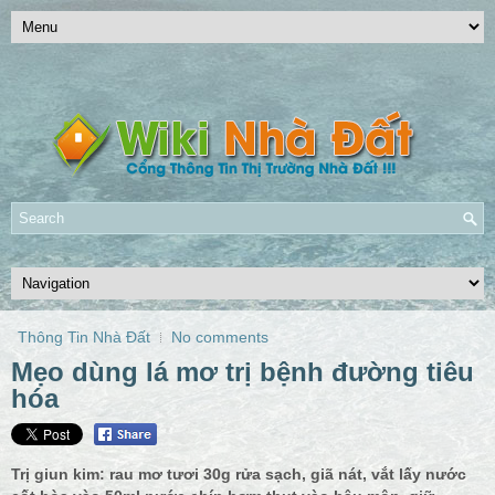
Thông Tin Nhà Đất
No comments
Mẹo dùng lá mơ trị bệnh đường tiêu
hóa
Trị giun kim: rau mơ tươi 30g rửa sạch, giã nát, vắt lấy nước