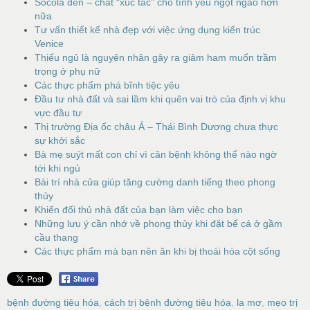
Sôcôla đen – chất “xúc tác” cho tình yêu ngọt ngào hơn
nữa
Tư vấn thiết kế nhà đẹp với việc ứng dụng kiến trúc
Venice
Thiếu ngủ là nguyên nhân gây ra giảm ham muốn trầm
trọng ở phụ nữ
Các thực phẩm phá bĩnh tiệc yêu
Đầu tư nhà đất và sai lầm khi quên vai trò của định vị khu
vực đầu tư
Thị trường Địa ốc châu Á – Thái Bình Dương chưa thực
sự khởi sắc
Bà mẹ suýt mất con chỉ vì căn bệnh không thể nào ngờ
tới khi ngủ
Bài trí nhà cửa giúp tăng cường danh tiếng theo phong
thủy
Khiến đối thủ nhà đất của bạn làm việc cho bạn
Những lưu ý cần nhớ về phong thủy khi đặt bể cá ở gầm
cầu thang
Các thực phẩm mà bạn nên ăn khi bị thoái hóa cột sống
bệnh đường tiêu hóa
,
cách trị bệnh đường tiêu hóa
,
la mơ
,
mẹo trị