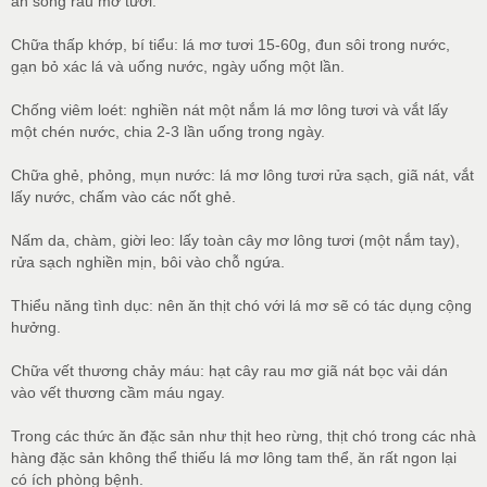
ăn sống rau mơ tươi.
Chữa thấp khớp, bí tiểu: lá mơ tươi 15-60g, đun sôi trong nước,
gạn bỏ xác lá và uống nước, ngày uống một lần.
Chống viêm loét: nghiền nát một nắm lá mơ lông tươi và vắt lấy
một chén nước, chia 2-3 lần uống trong ngày.
Chữa ghẻ, phỏng, mụn nước: lá mơ lông tươi rửa sạch, giã nát, vắt
lấy nước, chấm vào các nốt ghẻ.
Nấm da, chàm, giời leo: lấy toàn cây mơ lông tươi (một nắm tay),
rửa sạch nghiền mịn, bôi vào chỗ ngứa.
Thiểu năng tình dục: nên ăn thịt chó với lá mơ sẽ có tác dụng cộng
hưởng.
Chữa vết thương chảy máu: hạt cây rau mơ giã nát bọc vải dán
vào vết thương cầm máu ngay.
Trong các thức ăn đặc sản như thịt heo rừng, thịt chó trong các nhà
hàng đặc sản không thể thiếu lá mơ lông tam thể, ăn rất ngon lại
có ích phòng bệnh.