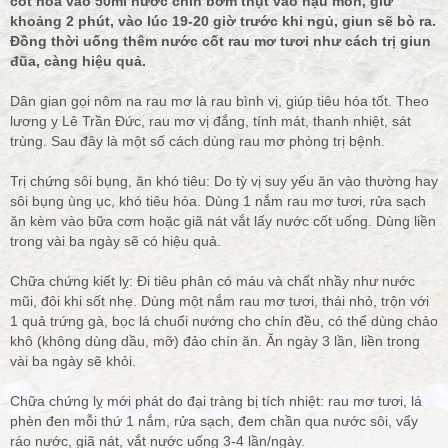
cốt hòa vào 50ml nước chín bơm thụt vào hậu môn, giữ
khoảng 2 phút, vào lúc 19-20 giờ trước khi ngủ, giun sẽ bò ra.
Đồng thời uống thêm nước cốt rau mơ tươi như cách trị giun
đũa, càng hiệu quả.
Dân gian gọi nôm na rau mơ là rau bình vị, giúp tiêu hóa tốt. Theo
lương y Lê Trần Đức, rau mơ vị đắng, tính mát, thanh nhiệt, sát
trùng. Sau đây là một số cách dùng rau mơ phòng trị bệnh.
Trị chứng sôi bụng, ăn khó tiêu: Do tỳ vị suy yếu ăn vào thường hay
sôi bụng ùng ục, khó tiêu hóa. Dùng 1 nắm rau mơ tươi, rửa sạch
ăn kèm vào bữa cơm hoặc giã nát vắt lấy nước cốt uống. Dùng liền
trong vài ba ngày sẽ có hiệu quả.
Chữa chứng kiết lỵ: Đi tiêu phân có máu và chất nhầy như nước
mũi, đôi khi sốt nhẹ. Dùng một nắm rau mơ tươi, thái nhỏ, trộn với
1 quả trứng gà, bọc lá chuối nướng cho chín đều, có thể dùng chảo
khô (không dùng dầu, mỡ) đảo chín ăn. Ăn ngày 3 lần, liền trong
vài ba ngày sẽ khỏi.
Chữa chứng lỵ mới phát do đại tràng bị tích nhiệt: rau mơ tươi, lá
phèn đen mỗi thứ 1 nắm, rửa sạch, đem chần qua nước sôi, vẩy
ráo nước, giã nát, vắt nước uống 3-4 lần/ngày.