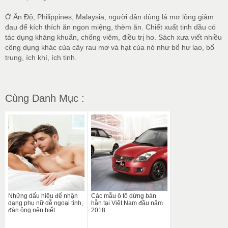
Ở Ấn Độ, Philippines, Malaysia, người dân dùng lá mơ lông giảm
đau để kích thích ăn ngon miệng, thèm ăn. Chiết xuất tinh dầu có
tác dụng kháng khuẩn, chống viêm, điều trị ho. Sách xưa viết nhiều
công dụng khác của cây rau mơ và hạt của nó như bổ hư lao, bổ
trung, ích khí, ích tinh.
Cùng Danh Mục :
Những dấu hiệu để nhận
Các mẫu ô tô dừng bán
dạng phụ nữ dễ ngoại tình,
hẵn tại Việt Nam đầu năm
đàn ông nên biết
2018