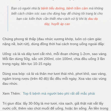
Bạn có người nhà bị
bệnh tiểu đường
,
bệnh trầm cảm
mà không
biết cách chăm sóc sao cho đúng hay để chúng tôi trang bị cho
bạn các kiến thức cần thiết như cách xử lý khi bị
đau dạ
dày
,
huyết áp cao
Chứng phong tê thấp (đau nhức xương khớp, luôn có cảm giác
nặng nề, bứt rứt), dùng đồng thời hai cách trong uống ngoài đắp:
Uống: cả lá và dây tươi cắt nhỏ, mỗi đoạn chừng 1-2cm, sao vàng.
Mỗi lần dùng 50g, sắc với 200ml, còn 100ml, chia đều uống 3 lần
trong ngày, liên tục 10-15 ngày.
Dùng xoa bóp: cả lá và thân mơ tươi thái nhỏ, phơi khô, sao vàng,
ngâm trong rượu (trên 40 độ) lắc đều mỗi ngày. Xoa vào các vùng
đau nhức.
Xem Thêm:
Top 6 bệnh mà người béo phì rất dễ mắc phải
Trị giun đũa: lấy 30-50g lá mơ tươi, rửa sạch, giã thật nát vắt lấy
nước cốt, thêm vào chút muối để uống, hoặc ăn sống. Ăn liền trong