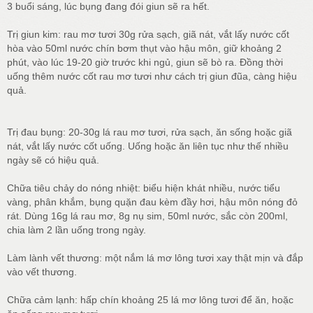
3 buổi sáng, lúc bụng đang đói giun sẽ ra hết.
Trị giun kim: rau mơ tươi 30g rửa sạch, giã nát, vắt lấy nước cốt
hòa vào 50ml nước chín bơm thụt vào hậu môn, giữ khoảng 2
phút, vào lúc 19-20 giờ trước khi ngủ, giun sẽ bò ra. Đồng thời
uống thêm nước cốt rau mơ tươi như cách trị giun đũa, càng hiệu
quả.
Trị đau bụng: 20-30g lá rau mơ tươi, rửa sạch, ăn sống hoặc giã
nát, vắt lấy nước cốt uống. Uống hoặc ăn liên tục như thế nhiều
ngày sẽ có hiệu quả.
Chữa tiêu chảy do nóng nhiệt: biểu hiện khát nhiều, nước tiểu
vàng, phân khắm, bụng quặn đau kèm đầy hơi, hậu môn nóng đỏ
rát. Dùng 16g lá rau mơ, 8g nụ sim, 50ml nước, sắc còn 200ml,
chia làm 2 lần uống trong ngày.
Làm lành vết thương: một nắm lá mơ lông tươi xay thật mịn và đắp
vào vết thương.
Chữa cảm lạnh: hấp chín khoảng 25 lá mơ lông tươi để ăn, hoặc