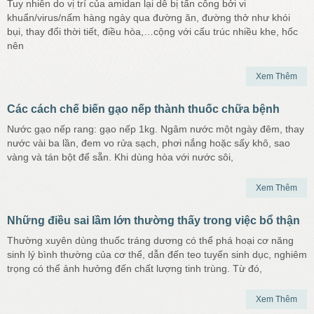
Tuy nhiên do vị trí của amidan lại dễ bị tấn công bởi vi
khuẩn/virus/nấm hàng ngày qua đường ăn, đường thở như khói
bụi, thay đổi thời tiết, điều hòa,…cộng với cấu trúc nhiều khe, hốc
nên
Xem Thêm
Các cách chế biến gạo nếp thành thuốc chữa bệnh
Nước gạo nếp rang: gạo nếp 1kg. Ngâm nước một ngày đêm, thay
nước vài ba lần, đem vo rửa sạch, phơi nắng hoặc sấy khô, sao
vàng và tán bột để sẵn. Khi dùng hòa với nước sôi,
Xem Thêm
Những điều sai lầm lớn thường thấy trong việc bổ thận
Thường xuyên dùng thuốc tráng dương có thể phá hoại cơ năng
sinh lý bình thường của cơ thể, dẫn đến teo tuyến sinh dục, nghiêm
trọng có thể ảnh hưởng đến chất lượng tinh trùng. Từ đó,
Xem Thêm