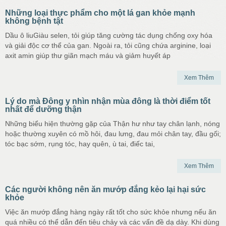
Những loại thực phẩm cho một lá gan khỏe mạnh
không bệnh tật
Dầu ô liuGiàu selen, tỏi giúp tăng cường tác dụng chống oxy hóa
và giải độc cơ thể của gan. Ngoài ra, tỏi cũng chứa arginine, loại
axit amin giúp thư giãn mạch máu và giảm huyết áp
Xem Thêm
Lý do mà Đông y nhìn nhận mùa đông là thời điểm tốt
nhất để dưỡng thận
Những biểu hiện thường gặp của Thận hư như tay chân lạnh, nóng
hoặc thường xuyên có mồ hôi, đau lưng, đau mỏi chân tay, đầu gối;
tóc bạc sớm, rụng tóc, hay quên, ù tai, điếc tai,
Xem Thêm
Các người không nên ăn mướp đắng kẻo lại hại sức
khỏe
Việc ăn mướp đắng hàng ngày rất tốt cho sức khỏe nhưng nếu ăn
quá nhiều có thể dẫn đến tiêu chảy và các vấn đề dạ dày. Khi dùng