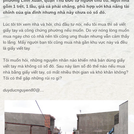
phường Linh Xuân, quận Thủ Đức từ người chủ cũ. Ngôi nhà
gồm 1 trệt, 1 lầu, giá cả phải chăng, phù hợp với khả năng tài
chính của gia đình nhưng nhà này chưa cỏ sổ đỏ.
Lúc tôi tới xem nhà và hỏi, chủ đầu tư nói, nếu tôi mua thì sẽ viết
giấy tay và công chứng phường nếu muốn. Do vợ nóng lòng muốn
mua ngay cho có nhà nên tôi cũng ưng thuận nhưng vẫn cảm thấy
lo lắng. Mấy người bạn tôi cũng mua nhà gần khu vực này và đều
là giấy viết tay.
Tôi muốn hỏi, những nguyên nhân nào khiến nhà bán dùng giấy
viết tay mà không có sổ đỏ. Sau này làm sổ đỏ thế nào nếu mua
nhà bằng giấy viết tay, có mất nhiều thời gian và khó khăn không?
Tôi có thể gặp những rủi ro gì?
duyducnguyen80@…