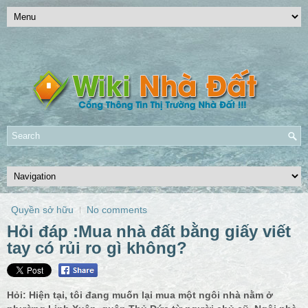
Quyền sở hữu
No comments
Hỏi đáp :Mua nhà đất bằng giấy viết
tay có rủi ro gì không?
Hỏi: Hiện tại, tôi đang muốn lại mua một ngôi nhà nằm ở