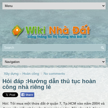
Xây dựng – Hoàn công
No comments
Hỏi đáp :Hướng dẫn thủ tục hoàn
công nhà riêng lẻ
Hỏi: Tôi mua một thửa đất ở quận 7, Tp.HCM vào năm 2004 và