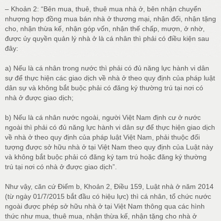
– Khoản 2: “Bên mua, thuê, thuê mua nhà ở, bên nhận chuyển
nhượng hợp đồng mua bán nhà ở thương mại, nhận đổi, nhận tặng
cho, nhận thừa kế, nhận góp vốn, nhận thế chấp, mượn, ở nhờ,
được ủy quyền quản lý nhà ở là cá nhân thì phải có điều kiện sau
đây:
a) Nếu là cá nhân trong nước thì phải có đủ năng lực hành vi dân
sự để thực hiện các giao dịch về nhà ở theo quy định của pháp luật
dân sự và không bắt buộc phải có đăng ký thường trú tại nơi có
nhà ở được giao dịch;
b) Nếu là cá nhân nước ngoài, người Việt Nam định cư ở nước
ngoài thì phải có đủ năng lực hành vi dân sự để thực hiện giao dịch
về nhà ở theo quy định của pháp luật Việt Nam, phải thuộc đối
tượng được sở hữu nhà ở tại Việt Nam theo quy định của Luật này
và không bắt buộc phải có đăng ký tạm trú hoặc đăng ký thường
trú tại nơi có nhà ở được giao dịch”.
Như vậy, căn cứ Điểm b, Khoản 2, Điều 159, Luật nhà ở năm 2014
(từ ngày 01/7/2015 bắt đầu có hiệu lực) thì cá nhân, tổ chức nước
ngoài được phép sở hữu nhà ở tại Việt Nam thông qua các hình
thức như mua, thuê mua, nhận thừa kế, nhận tặng cho nhà ở